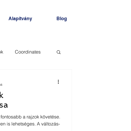
Alapítvány
Blog
ok
Coordinates
AD
XREF
ás
k
sa
fontosabb a rajzok követése.
en is lehetséges. A változás-