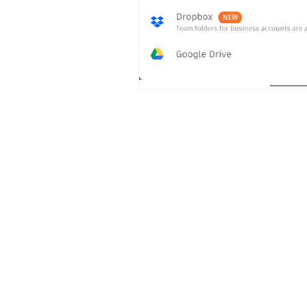
Lépjünk
Az Ön BIM tanácsadója Szilág