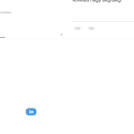
 kapcsolatba!
in
yi Balázs.