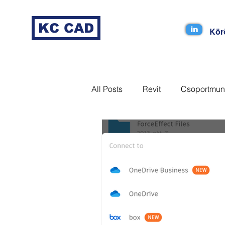
KC CAD
in
Kör
All Posts
Revit
Csoportmun
MagiCAD
Coordination
Dynamo
Tag
Revizto