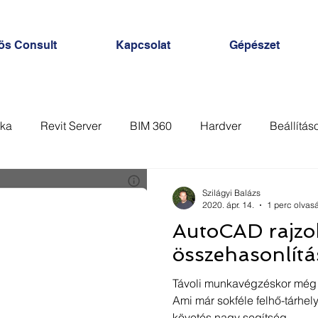
ös Consult
Kapcsolat
Gépészet
ka
Revit Server
BIM 360
Hardver
Beállítás
Nézet
Sablon
Analysis
Számítás
AutoC
Szilágyi Balázs
2020. ápr. 14.
1 perc olvas
AutoCAD rajzo
összehasonlítá
Távoli munkavégzéskor még 
Ami már sokféle felhő-tárhely
követés nagy segítség.