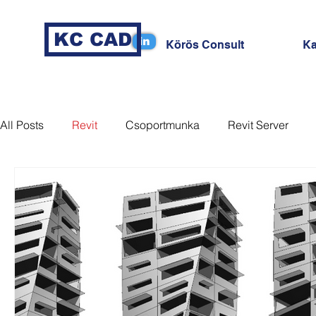
KC CAD
in
Körös Consult
Ka
All Posts
Revit
Csoportmunka
Revit Server
MagiCAD
Coordination
Nézet
Sablon
Dynamo
Tag
Revizto