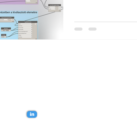
 kapcsolatba!
in
yi Balázs.