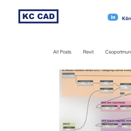
KC CAD
in
Kör
All Posts
Revit
Csoportmun
MagiCAD
Coordination
Dynamo
Tag
Revizto