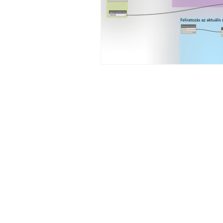
Lépjünk
Az Ön BIM tanácsadója Szilág