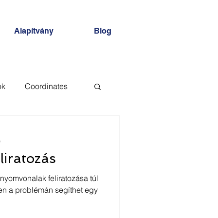
Alapítvány
Blog
ok
Coordinates
AD
XREF
s
liratozás
nyomvonalak feliratozása túl
Ezen a problémán segíthet egy