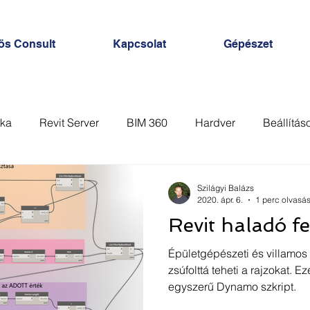
ös Consult
Kapcsolat
Gépészet
ka
Revit Server
BIM 360
Hardver
Beállítás
Nézet
Sablon
Analysis
Számítás
AutoC
Szilágyi Balázs
2020. ápr. 6.
1 perc olvasá
Revit haladó fe
Épületgépészeti és villamos 
zsúfolttá teheti a rajzokat. 
egyszerű Dynamo szkript.