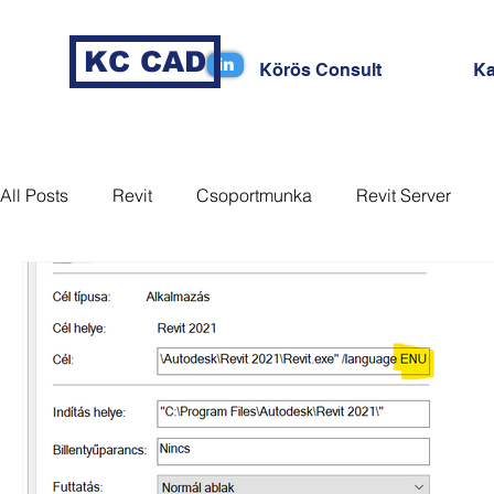
KC CAD
in
Körös Consult
Ka
All Posts
Revit
Csoportmunka
Revit Server
MagiCAD
Coordination
Nézet
Sablon
Dynamo
Tag
Revizto