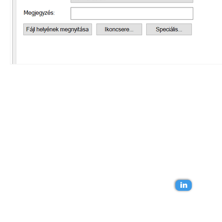
Lépjünk kapcsola
in
Az Ön BIM tanácsadója Szilágyi Balázs.