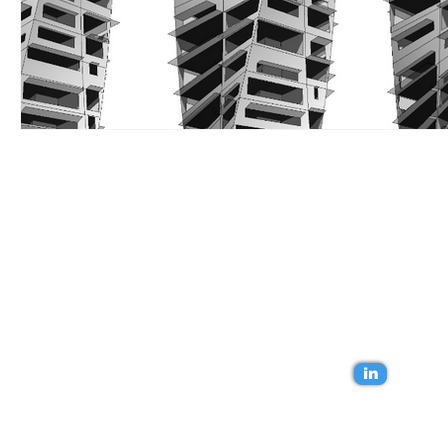
Lépjünk kapcsola
in
Az Ön BIM tanácsadója Szilágyi Balázs.