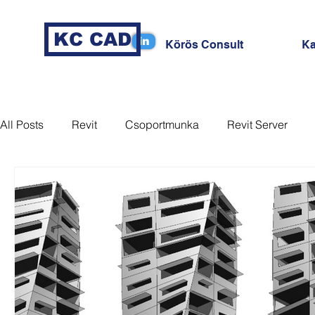
KC CAD
in
Körös Consult
Ka
All Posts
Revit
Csoportmunka
Revit Server
MagiCAD
Coordination
Nézet
Sablon
Dynamo
Tag
Revizto