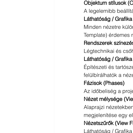
Objektum stílusok (O
A legelemibb beállít
Láthatóság / Grafika 
Minden nézetre külön
Template) érdemes rö
Rendszerek színezé
Légtechnikai és csőh
Láthatóság / Grafika
Építészeti és tartós
felülbírálhatók a néz
Fázisok (Phases) 
Az időbeliség a proj
Nézet mélysége (Vie
Alaprajzi nézetekben
megjelenítése egy előr
Nézetszűrők (View Fil
Láthatóság / Grafika 