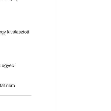
gy kiválasztott 
k egyedi 
atát nem 