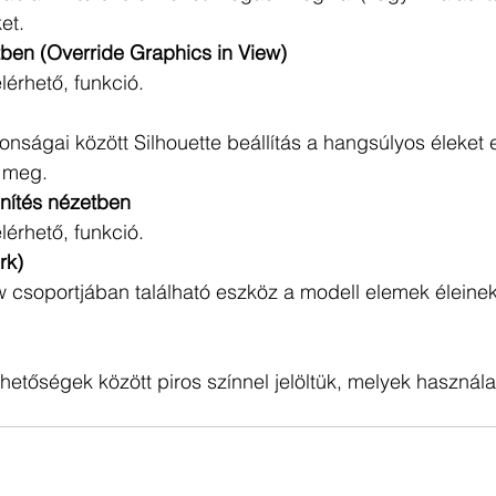
et. 
tben (Override Graphics in View) 
lérhető, funkció. 
onságai között Silhouette beállítás a hangsúlyos éleket e
i meg. 
nítés nézetben 
lérhető, funkció. 
rk) 
w csoportjában található eszköz a modell elemek éleine
 lehetőségek között piros színnel jelöltük, melyek használ