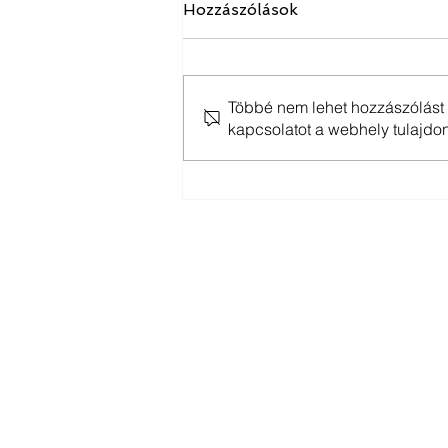
Hozzászólások
Többé nem lehet hozzászólást í
kapcsolatot a webhely tulajdo
Épületenergetika Revitben
Lépjünk
Az Ön BIM tanácsadója Szilág