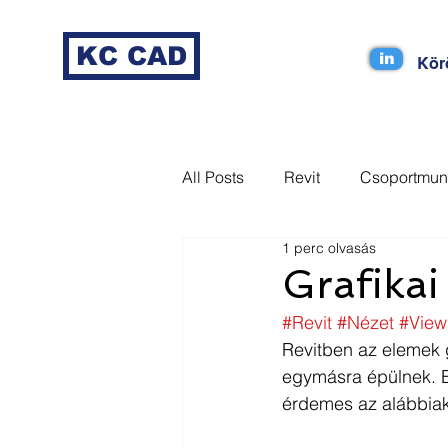
KC CAD
in
Kör
All Posts
Revit
Csoportmun
1 perc olvasás
MagiCAD
Coordination
Grafikai
#Revit
#Nézet
#View
Dynamo
Tag
Revizto
Revitben az elemek g
egymásra épülnek. Be
érdemes az alábbiakk