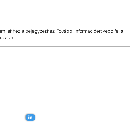
rni ehhez a bejegyzéshez. További információért vedd fel a
PlanDoc & Revizto
nosával.
Küls
 kapcsolatba!
in
yi Balázs.