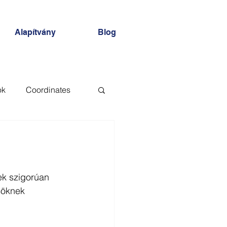
Alapítvány
Blog
ok
Coordinates
AD
XREF
ek szigorúan 
söknek 