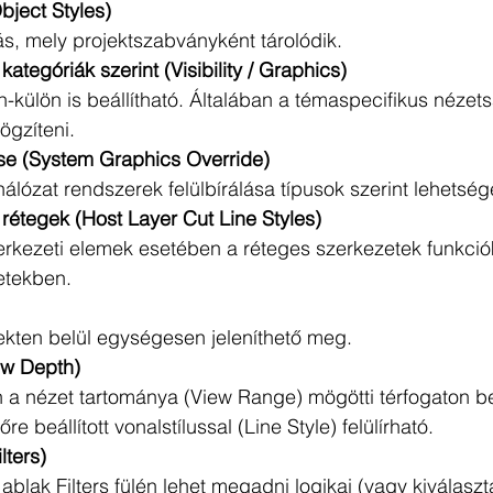
bject Styles)
ás, mely projektszabványként tárolódik. 
kategóriák szerint (Visibility / Graphics) 
-külön is beállítható. Általában a témaspecifikus nézet
gzíteni. 
se (System Graphics Override)
álózat rendszerek felülbírálása típusok szerint lehetség
 rétegek (Host Layer Cut Line Styles) 
zerkezeti elemek esetében a réteges szerkezetek funkciók
etekben. 
ekten belül egységesen jeleníthető meg. 
w Depth) 
 a nézet tartománya (View Range) mögötti térfogaton be
e beállított vonalstílussal (Line Style) felülírható. 
ters) 
ablak Filters fülén lehet megadni logikai (vagy kiválaszt