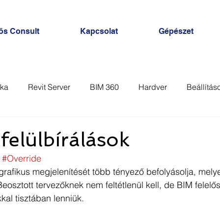
ös Consult
Kapcsolat
Gépészet
ka
Revit Server
BIM 360
Hardver
Beállítás
Nézet
Sablon
Analysis
Számítás
AutoC
 felülbírálások
#Override
rafikus megjelenítését több tényező befolyásolja, mely
osztott tervezőknek nem feltétlenül kell, de BIM felelő
al tisztában lenniük. 