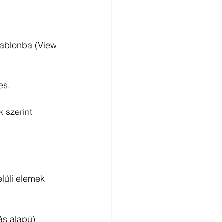
sablonba (View 
es. 
 szerint 
lüli elemek 
ás alapú) 