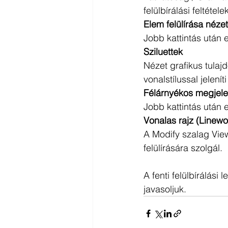
felülbírálási feltételek
Elem felülírása néze
Jobb kattintás után e
Sziluettek
Nézet grafikus tulajd
vonalstílussal jelenít
Félárnyékos megjele
Jobb kattintás után e
Vonalas rajz (Linewo
A Modify szalag Vie
felülírására szolgál. 
A fenti felülbírálási
javasoljuk. 