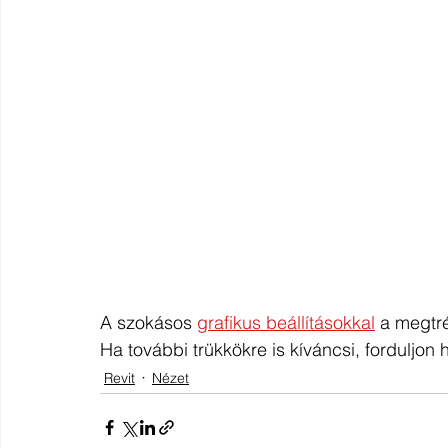
A szokásos 
grafikus beállításokkal
 a megtré
Ha további trükkökre is kíváncsi, forduljon
Revit
Nézet