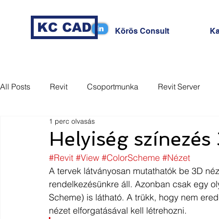
KC CAD
in
Körös Consult
Ka
All Posts
Revit
Csoportmunka
Revit Server
1 perc olvasás
MagiCAD
Coordination
Nézet
Sablon
Helyiség színezés
#Revit
#View
#ColorScheme
#Nézet
Dynamo
Tag
Revizto
A tervek látványosan mutathatók be 3D néz
rendelkezésünkre áll. Azonban csak egy oly
Scheme) is látható. A trükk, hogy nem ere
nézet elforgatásával kell létrehozni. 