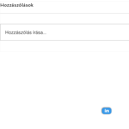
Hozzászólások
Hozzászólás írása...
PlanDoc & 
Épületenergetika Revitben
Lépjünk kapcsola
in
Az Ön BIM tanácsadója Szilágyi Balázs.